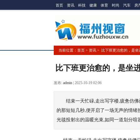
首页
资讯
科技
健康
体育
时尚
汽车
房
当前位置：
首页
> 资讯 > 比下班更治愈的，是
比下班更治愈的，是坐进
发布:
admin
|
2025-10-19 02:06
结束一天忙碌,走出写字楼,疲惫仿佛已
的那短短几秒,便开启了一场无声的情绪
光毯投射出的温暖光束,如同一道划分喧