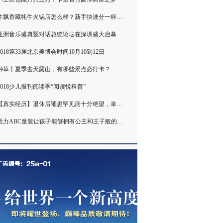
牛飘香藏牦牛火锅店怎么样？新手快速分一杯羹的
亚洲音乐盛典暨对话总统论坛在深圳盛大启幕
2018第33届北京美博会时间10月10到12日
种草丨夏季去天露山，有哪些景点必打卡？
2018少儿报刊阅读季“阅读悦科普”
【真实经历】退休后罹患罕见病十分绝望，幸好遇
活力ABC童装让孩子能够拥有公主和王子般的童年！