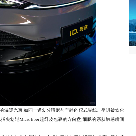
出的温暖光束,如同一道划分喧嚣与宁静的仪式界线。坐进被软化
尖划过Microfiber超纤皮包裹的方向盘,细腻的亲肤触感瞬间