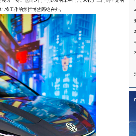
已浸透全身。然而,对于与众06的车主而言,从拉开车门到坐定的
摩”,将工作的烦扰悄然隔绝在外。