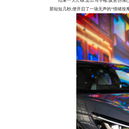
结束一天忙碌,走出写字楼,疲惫仿佛
那短短几秒,便开启了一场无声的“情绪按