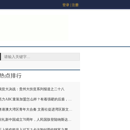
登录
|
注册
脱贫大决战：贵州大扶贫系列报道之二十八
活力ABC童装加盟怎么样？有着强硬的后盾，在市场
粤港澳大湾区青年大合奏 文善社促进湾区新文化建
献礼新中国成立70周年，人民国肽登陆纳斯达克大
不上班也能月入过万？卡达智付圆你财富之梦