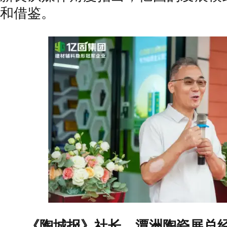
和借鉴。
《陶城报》社长、潭洲陶瓷展总经