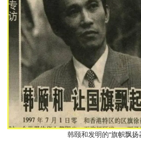
韩颐和发明的“旗帜飘扬