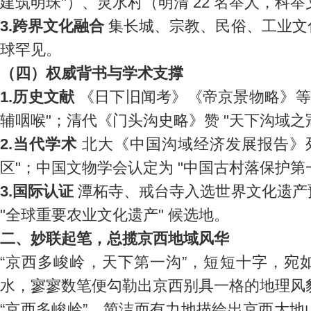
建筑明珠"）、灵水村（明清 22 名举人，科
3.跨界文化融合
集长城、宗教、民俗、工业文
球罕见。
（四）权威背书与学术支撑
1.历史文献
《日下旧闻考》《帝京景物略》等
辅咽喉"；清代《门头沟史略》赞 "天下沟域之
2.当代学术
北大《中国沟域经济发展报告》列
区"；中国文物学会认定为 "中国古村落保护第
3.国际认证
潭柘寺、戒台寺入选世界文化遗产
"全球重要农业文化遗产" 候选地。
二、妙联起笔，总揽京西地域风华
“京西多峻岭，天下第一沟”，短短十字，宛
水，寥寥数笔便勾勒出京西别具一格的地理风
“京西多峻岭”，简洁而有力地描绘出京西大