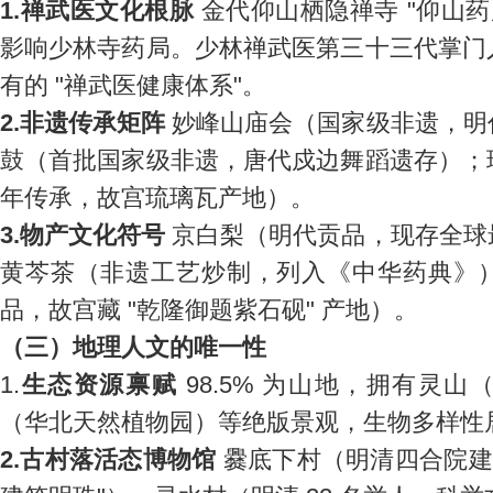
1.禅武医文化根脉
金代仰山栖隐禅寺 "仰山药
影响少林寺药局。少林禅武医第三十三代掌门
有的 "禅武医健康体系"。
2.非遗传承矩阵
妙峰山庙会（国家级非遗，明
鼓（首批国家级非遗，唐代戍边舞蹈遗存）；
年传承，故宫琉璃瓦产地）。
3.物产文化符号
京白梨（明代贡品，现存全球
黄芩茶（非遗工艺炒制，列入《中华药典》
品，故宫藏 "乾隆御题紫石砚" 产地）。
（三）地理人文的唯一性
1.
生态资源禀赋
98.5% 为山地，拥有灵
（华北天然植物园）等绝版景观，生物多样性
2.古村落活态博物馆
爨底下村（明清四合院建