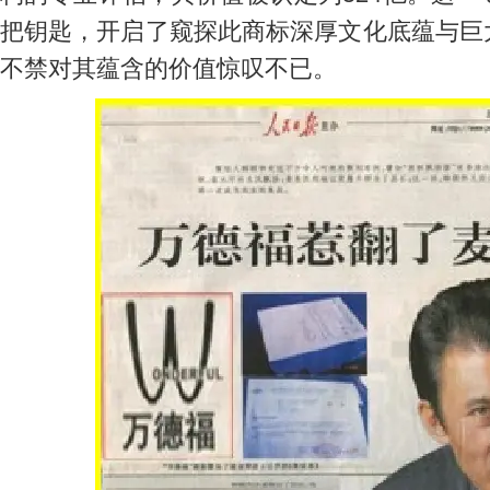
把钥匙，开启了窥探此商标深厚文化底蕴与巨
不禁对其蕴含的价值惊叹不已。