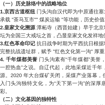
（一）历史脉络中的战略地位
1.京西古道枢纽
门头沟自汉代即为中原通往塞
承载 "茶马互市"" 煤炭运输 "等功能，历史价值
2.皇家文化溯源
潭柘寺（西晋始建）早于北京
坛为全国三大戒坛之首，凸显皇家文化发祥地
3.红色革命印记
抗日战争时期为平西抗日根据
完整抗战遗址群，赋予 "红色文化第一沟" 厚
4. 千年煤都美誉
门头沟素有“千年煤都”美誉
一腔热血”之说。自辽代起，此地采煤近千年
源。2020 年大台煤矿关闭，采煤产业落幕
入门头沟独特文化，为“天下第一沟”的深厚
彩。
（二）文化基因的独特性