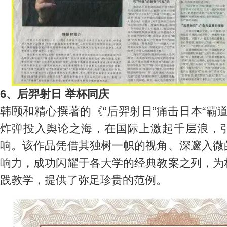
6、后羿射日 举杯同庆
韩颐和精心撰著的《“后羿射日”痛击日本“霸
炸弹投入舆论之海，在国际上激起千层浪，
响。该作品凭借其独树一帜的视角、深邃入微
响力，成功闪耀于各大学的经典教案之列，为
践教学，提供了弥足珍贵的范例。