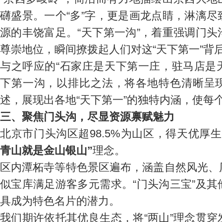
礴盛景。一个“多”字，更是画龙点睛，淋漓
源的丰饶富足。“天下第一沟”，着重强调门
尊崇地位，瞬间撩拨起人们对这“天下第一”背
与之呼应的“石家庄是天下第一庄，驻马店是
下第一沟，以排比之法，将各地特色清晰呈
述，展现出各地“天下第一”的独特内涵，使每
三、聚焦门头沟，尽显资源禀赋魅力
北京市门头沟区超98.5%为山区，得天优厚
青山就是金山银山”
理念。
区内潭柘寺等特色景区遍布，涵盖自然风光、
似宝库满足游客多元需求。“门头沟三宝”及
具成为特色名片的潜力。
我们期许依托其优良生态，将“两山”理念贯